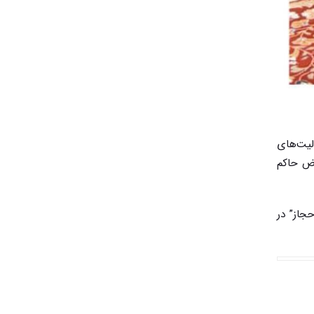
 فعالیت‌های
 بر ریاض حاکم
“حجاز” در