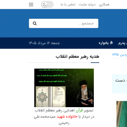
همکاری
درباره سایت
تماس با ما
جمعه ۱۶ مرداد ۱۴۰۵
پدرم
یادواره
هدیه رهبر معظم انقلاب
ه دست
تصویر
قرآن
اهدایی رهبر معظم انقلاب
در دیدار با
خانواده شهید
سیدمحمدعلی
رحیمی