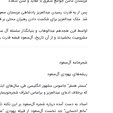
عربستان مأمن جوامع متفرق با عقاید و سنن متعدد
پس از به قدرت رسیدن عبدالعزیز پادشاهی عربستان سعو
شد. ملک عبدالعزیز برای شکست دادن رهبران محلی بر ق
اواسط قرن هجدهم عبدالوهاب و بنیانگذار سلسله آل س
مشروعیت ‌بخشیدند و از آن تاریخ، آل‌سعود قبضه قدرت ر
شجره‌نامه آل‌سعود
ریشه‌های یهودی آل‌سعود
“مستر همفر” جاسوس مشهور انگلیسی طی سال‌های ابتدای
که برخلاف ادعای عبدالعزیز و براساس اعتراف شجره‌نویسا
اسناد به دست آمده درباره شجره آل‌سعود بر این نکته ت
“مانع احسایی” جد نخست آل‌سعود از قبیله یهودی “عنی