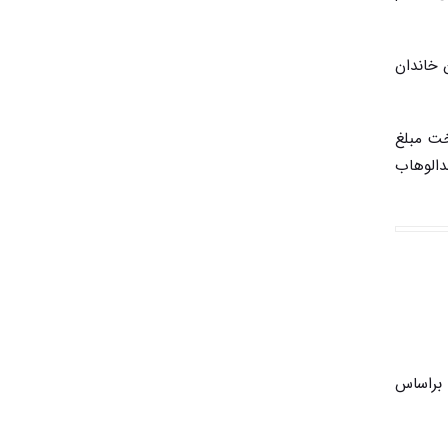
 خاندان
خت مبلغ
ری، آل‌سعود و آل‌عبدالوهاب
 براساس