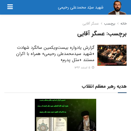
شهید سیّد محمدعلی رحیمی
خانه
برچسب
عسگر آقایی
برچسب:
عسگر آقایی
گزارش یادواره بیست‌ویکمین سالگرد شهادت
«شهید سیدمحمدعلی رحیمی» همراه با اکران
مستند «مثل پدرم»
۵ اسفند ۱۳۹۶
هدیه رهبر معظم انقلاب