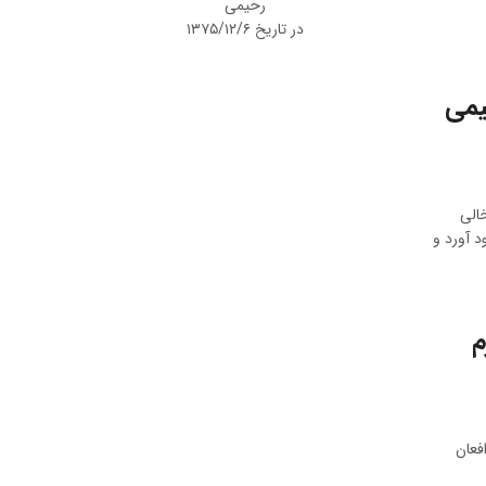
رحیمی
در تاریخ ۱۳۷۵/۱۲/۶
یمی
خالی
 آورد و
م
فعان