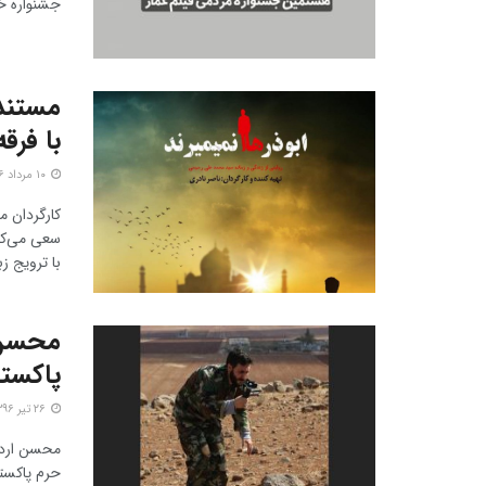
جشنواره خب
مستند 
با فرق
۱۰ مرداد ۱۳۹۶
کارگردان م
سعی می‌کند
با ترویج ز
محسن 
پاکستا
۲۶ تیر ۱۳۹۶
محسن اردست
حرم پاکست