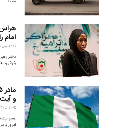
شدند.
هراس د
امام 
۲۲ بهمن ۱۳۹۸
دختر رهبر
زکزاکی، به
و آیت‌
۲۲ آذر ۱۳۹۷
عضو نهضت 
امروز و در 