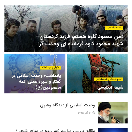
وحدت اسلامی
«من محمود کاوه هستم، فرزند کردستان»
شهید محمود کاوه فرمانده ای وحدت گرا
اخبار جهان اسلام
یادداشت؛ وحدت اسلامی در
امام خامنه‌ای (حفظه‌الله)
گفتار و سیره عملی ائمه
شیعه انگلیسی
معصومین(ع)
وحدت اسلامی از دیدگاه رهبری
۲۱ آذر ۱۳۹۵
مقاله؛ بررسی مراسم نهم ربیع در منابع شیعی/