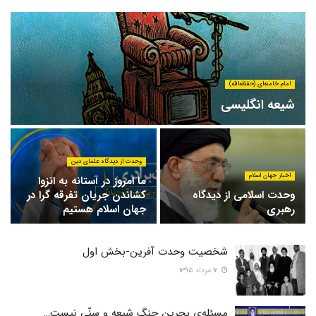
امام خامنه‌ای (حفظه‌الله)
شیعه انگلیسی
وحدت از دیدگاه علمای دین
اخبار جهان اسلام
ما امروز در آستانه به انزوا
وحدت اسلامی از دیدگاه
کشاندن جریان تفرقه گرا در
رهبری
جهان اسلام هستیم
شخصیت وحدت آفرین-بخش اول
۱۲ مرداد ۱۳۹۵
مسئله‌ی بحرین جنگ شیعه و سنّی نیست…