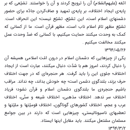
ائمّه (علیهم‌السّلام) آن را ترویج کردند و آن را خواستند. تشیّعی که بر
پایه‌ی ایجاد اختلاف، بر پایه‌ی تمهید و صاف‌کردن جادّه برای حضور
دشمنهای اسلام است، این تشیّع، تشیّع نیست؛ این انحراف است.
تشیّع مظهر تامّ اسلام ناب است، مظهر قرآن است. ما از کسانی که
کمک به وحدت میکنند حمایت میکنیم، با کسانی که ضدّ وحدت عمل
میکنند مخالفت میکنیم .
۱۳۹۴/۰۵/۲۶
یکی از چیزهایی که دشمنان اسلام در درون امّت اسلامی همیشه آن
را دنبال کردند، امروز هم با شدّت دنبال میکنند، عبارت است از ایجاد
اختلاف؛ جلوی این را باید گرفت. هر حنجره‌ای که در جهت اختلاف
حرف بزند، بلندگوی دشمن است؛ چه خودش بداند، چه نداند. مراقب
باشیم حنجره‌ی ما بلندگوی دشمنان اسلام و قرآن نشود؛ فریاد
اختلاف سر ندهد. اختلاف مذهبی، اختلاف شیعه و سنّی، اختلاف
عرب و عجم، اختلاف کشورهای گوناگون، اختلاف قومیّتها و ملیّتها و
تعصّبهای ناسیونالیستی، چیزهایی است که دارند در بین جوامع
مسلمان مشتعل میکنند. باید مقابل اینها ایستاد.
۱۳۹۴/۳/۲