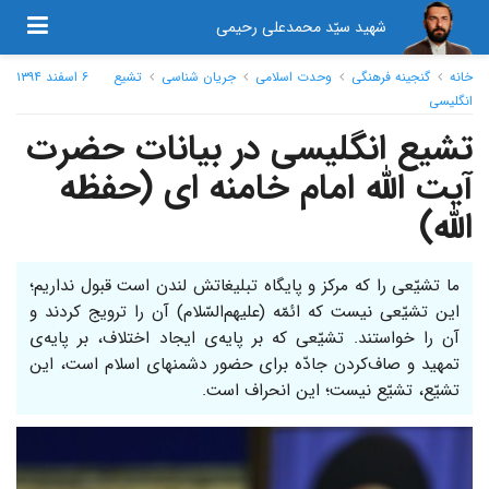
شهید سیّد محمدعلی رحیمی
خانه
گنجینه فرهنگی
وحدت اسلامی
جریان شناسی
تشیع
۶ اسفند ۱۳۹۴
انگلیسی
تشیع انگلیسی در بیانات حضرت
آیت الله امام خامنه ای (حفظه
الله)
ما تشیّعی را که مرکز و پایگاه تبلیغاتش لندن است قبول نداریم؛
این تشیّعی نیست که ائمّه (علیهم‌السّلام) آن را ترویج کردند و
آن را خواستند. تشیّعی که بر پایه‌ی ایجاد اختلاف، بر پایه‌ی
تمهید و صاف‌کردن جادّه برای حضور دشمنهای اسلام است، این
تشیّع، تشیّع نیست؛ این انحراف است.