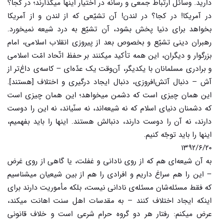
دارید. وسائل ارتباط جمعی و رسانه در اختیار اینها میگذارند؛ در کجا؟
در آمریکا! در کجا؟ در لندن! آن تشیّعی که از لندن و از آمریکا
بخواهد برای دنیا پخش بشود، آن تشیّع به درد شیعه نمیخورد.
رهبران دینی تشیّع و بخصوص بعد از پیروزی انقلاب اسلامی، امام
بزرگوار و دیگران، این همه تأکید میکنند بر حفظ اتّحاد امّت اسلامی
و برادری مسلمانان با یکدیگر، آن‌وقت یک عدّه‌ای – کاسه‌ی داغ‌تر از
آش – دنبال آتش‌افروزی، دنبال ایجاد درگیری و اختلاف [هستند].
این همان چیزی است که دشمن میخواهد؛ این همان چیزی است
که دشمنان دنیای اسلام که نه شیعه‌اند، نه سنّیاند، نه این را دوست
دارند، نه آن را دوست دارند، دنبالش هستند. اینها را باید بفهمیم،
اینها را باید توجّه کنیم.
۱۳۹۲/۶/۲۰
به آن شیعه‌ای هم که از روی نادانی و غفلت، یا گاهی از روی غرض
– این را هم سراغ داریم و افرادی را هم از بین شیعیان میشناسیم
که فقط مسئله‌شان مسئله‌ی نادانی نیست، بلکه مأموریت دارند برای
اینکه ایجاد اختلاف کنند – به مقدسات اهل سنت اهانت میکند،
عرض میکنم: رفتار هر دو گروه حرام شرعی است و خلاف قانونی