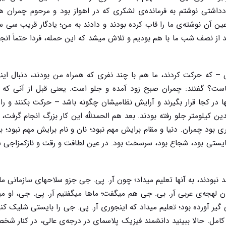
یادداشتی نوشتم به فرمانده‌ی لشکری که در اهواز بود و مرحوم چمران 
ین آن نوشته‌ی ما را قاب کرده بودند و دادند به من؛ یادگار قریب سی سا
از نصف شب ما با هم بودیم و تلاش میشد که این حمله، فردا حتماً انجام
– که حرکت کردند، ما هم با چند نفری که همراه من بودند، دنبال این
است؟ گفتند: چمران صبح زود آمده و جلو است. یعنی قبل از آنی که 
ا در کجا قرار بگیرند و آرایش نظامیشان چگونه باشد – حرکت بکنند و راه
یلومتر جلو رفته بودند. بعد هم الحمدللَّه این کار بزرگ انجام گرفت، 
بود چمران. دنیا و مقام برایش مهم نبود؛ نان و نام برایش مهم نبود؛ به
ایستی بود، شجاع بود، سرسخت بود. در عین لطافت و رقت و نازکمزاجی شا
نبودند، به آنها تعلیم میداد؛ چون آر. پی. جی جزو سلاحهای سازمانی ما 
همان لهجه‌ی عربی آر. بی. جی هم میگفت؛ ماها میگفتیم آر. پی. جی، او م
ی گیر آورده بود؛ تعلیم میداد که اینجوری آر. پی. جی را بایستی شلیک کن
امل. حالا ببینید دانشمند فیزیک پلاسماىِ در درجه‌ی عالی، در کنار ش