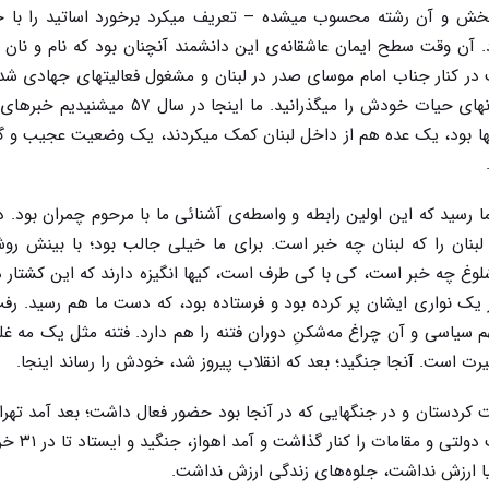
ن بخش و آن رشته محسوب میشده – تعریف میکرد برخورد اساتید را با
. آن وقت سطح ایمان عاشقانه‌ی این دانشمند آنچنان بود که نام و نان و
 رفت در کنار جناب امام موسای صدر در لبنان و مشغول فعالیتهای جهادی ش
در برهه‌ای که لبنان یکی از تلخترین و خطرناکترین دورانهای حیات خودش را میگذرانید. ما این
ا بود، یک عده هم از داخل لبنان کمک میکردند، یک وضعیت عجیب و گر
سید که این اولین رابطه و واسطه‌ی آشنائی ما با مرحوم چمران بود. 
لبنان را که لبنان چه خبر است. برای ما خیلی جالب بود؛ با بینش روش
وغ چه خبر است، کی با کی طرف است، کیها انگیزه دارند که این کشتار د
 یک نواری ایشان پر کرده بود و فرستاده بود، که دست ما هم رسید. رفت
سیاسی و آن چراغ مه‌شکنِ دوران فتنه را هم دارد. فتنه مثل یک مه غل
 است. آنجا جنگید؛ بعد که انقلاب پیروز شد، خودش را رساند اینجا.
ردستان و در جنگهایی که در آنجا بود حضور فعال داشت؛ بعد آمد تهران
دفاع شد؛ بعد که جنگ شروع شد، وز