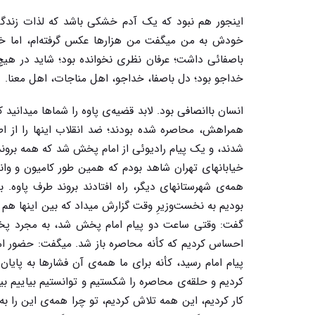
اینجور هم نبود که یک آدم خشکی باشد که لذات زندگ
خودش به من میگفت من هزارها عکس گرفته‌ام، اما خو
باصفائی داشت؛ عرفان نظری نخوانده بود؛ شاید در 
خداجو بود؛ دل باصفا، خداجو، اهل مناجات، اهل معنا.
انسان باانصافی بود. لابد قضیه‌ی پاوه را شماها میدانید ک
همراهش، محاصره شده بودند؛ ضد انقلاب اینها را از اطر
شدند، و یک پیام رادیوئی از امام پخش شد که همه برون
خیابانهای تهران شاهد بودم که همین طور کامیون و وانت
همه‌ی شهرستانهای دیگر، راه افتادند بروند طرف پاوه. 
بودیم به نخست‌وزیرِ وقت گزارش میداد که بین اینها ه
گفت: وقتی ساعت دو پیام امام پخش شد، به مجرد پخش 
احساس کردیم که کأنه محاصره باز شد. میگفت: حضور امام 
پیام امام رسید، کأنه برای ما همه‌ی آن فشارها به پای
کردیم و حلقه‌ی محاصره را شکستیم و توانستیم بیاییم 
کار کردیم، این همه تلاش کردیم، تو چرا همه‌ی این را ب