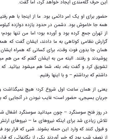
این حرف گله‌مندی ایجاد خواهد کرد، اما گفت.
حضور برای او یک امر دائمی بود. ما از اینجا با هم رفتیم
همه جا خاموش بود. دشمن در حدود یازده دوازده کیلوم
گزارش نظامی کوتاهی به ما دادند، ایشان گفت که همه 
همان جا بدون فوت وقت، برای کسانی که همراه ایشان ب
پوشیدند و رفتند. البته من به ایشان گفتم که من هم م
تشویق کرد و گفت بله، بله، شما هم میشود بیائید. که
داشتم که برداشتم – و با اینها رفتیم.
یعنی از همان ساعت اول شروع کرد؛ هیچ نمیگذاشت 
جریان بسیجی، حضور است؛ غایب نبودن در آنجایی که با
در روز فتح سوسنگرد – چون میدانید سوسنگرد اشغال شده
تلاش زیادی شد برای اینکه نیروهای ما – نیروهای ارتش، 
و قبول کنند که وارد این حمله بشوند. شبی که قرار بود
از نصف شب بود که خبر آوردند یکی از یگانهائی که قرار