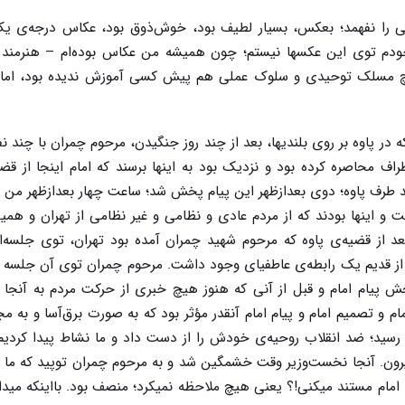
ی را نفهمد؛ بعکس، بسیار لطیف بود، خوش‌ذوق بود، عکاس درجه‌ی ی
دم توی این عکسها نیستم؛ چون همیشه من عکاس بوده‌ام – هنرمند 
هیچ مسلک توحیدی و سلوک عملی هم پیش کسی آموزش ندیده بود، اما
ه در پاوه بر روی بلندیها، بعد از چند روز جنگیدن، مرحوم چمران با چند نفر
اف محاصره کرده بود و نزدیک بود به اینها برسند که امام اینجا از قض
د طرف پاوه؛ دوی بعدازظهر این پیام پخش شد؛ ساعت چهار بعدازظهر من 
 و اینها بودند که از مردم عادی و نظامی و غیر نظامی از تهران و همین
بعد از قضیه‌ی پاوه که مرحوم شهید چمران آمده بود تهران، توی جلسه‌ا
م از قدیم یک رابطه‌ی عاطفیای وجود داشت. مرحوم چمران توی آن جلسه 
پیام امام و قبل از آنی که هنوز هیچ خبری از حرکت مردم به آنجا ب
و تصمیم امام و پیام امام آنقدر مؤثر بود که به صورت برق‌آسا و به مجر
ان رسید؛ ضد انقلاب روحیه‌ی خودش را از دست داد و ما نشاط پیدا کردیم
بیرون. آنجا نخست‌وزیر وقت خشمگین شد و به مرحوم چمران توپید که ما 
ه امام مستند میکنی!؟ یعنی هیچ ملاحظه نمیکرد؛ منصف بود. بااینکه مید