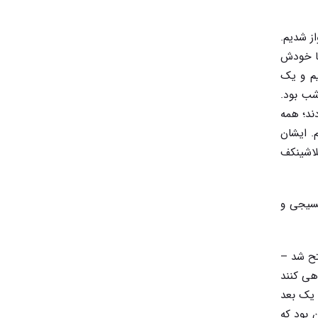
از شدیم.
با خودش
ه مجردی که رسیدیم و یک
شب بود.
ند؛ همه
. ایشان
لاشینکف
سیجی و
تح شد –
هی کنند
 یک بعد
 بود که