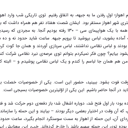
 اهواز؛ اولِ رفتن ما به جبهه، به اتفاق رفتیم. توی تاریکی شب وارد اهو
تری شهر اهواز مستقر بود. ایشان شصت هفتاد نفر هم همراه داشت که 
از تهران جمع کرده بود و آورده بود؛ اما من تنها بودم؛ همه با یک هواپیمای سی – ۱۳۰ رفته بودیم آنجا. ب
آماده بشوید، لباس بپوشید تا برویم جبهه. ساعت شاید حدود نه و ده 
ودند و لباس نظامی نداشتند، لباس سربازی آوردند و همان جا کوت کرد
یشود بیایم؟ چون فکر نمیکردم بتوانم توی عرصه‌ی نبرد نظامی شرکت کنم
 من هم همان جا لباسم را کندم و یک لباس نظامی پوشیدم و – البته ک
وقت فوت بشود. ببینید، حضور این است. یکی از خصوصیات خصلت ب
ید در آنجا حاضر باشیم. این یکی از اوّلیترین خصوصیات بسیجی است.
 بود؛ بار اول فتح شد، دوباره اشغال شد؛ باز دفعه‌ی دوم حرکت شد و ف
که آن وقت در اختیار بعضی دیگر بودند – بیایند و این حمله را سازماند
 فردای آن، این حمله از اهواز به سمت سوسنگرد انجام بگیرد، ساعت حدود
 بوده توی این حمله سهیم باشد را خارج کرده‌اند. خب، این معنایش این