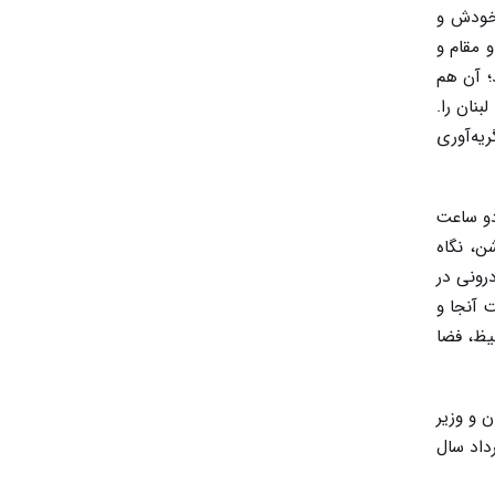
 خودش و
 مقام و
د؛ آن هم
جا در سال ۵۷ میشنیدیم خبرهای لبنان را.
یه‌آوری
دو ساعت
ن، نگاه
رونی در
 آنجا و
یظ، فضا
 و وزیر
ارت و بقیه‌ی مناصب دولتی و مقامات را کنار گذاشت و آمد اهواز، جنگید و ایستاد تا در ۳۱ خرداد سال