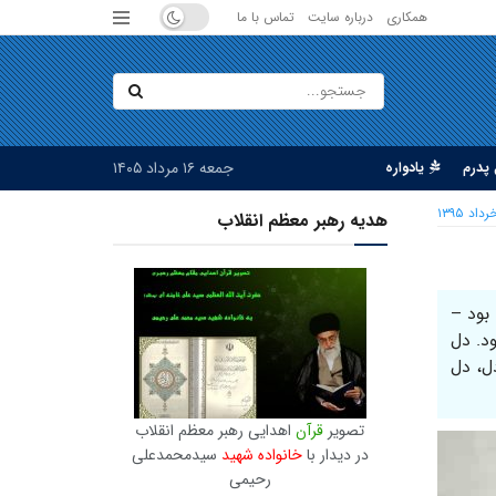
همکاری
درباره سایت
تماس با ما
جمعه ۱۶ مرداد ۱۴۰۵
پدرم
یادواره
هدیه رهبر معظم انقلاب
بود –
د. دل
ل، دل
تصویر
قرآن
اهدایی رهبر معظم انقلاب
در دیدار با
خانواده شهید
سیدمحمدعلی
رحیمی