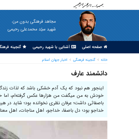
مجاهد فرهنگی بدون مرز،
شهید سیّد محمدعلی رحیمی
صفحه اصلی
آشنایی با شهید رحیمی
گنجینه فرهنگ
خانه
گنجینه فرهنگی
اخبار جهان اسلام
دانشمند عارف
اینجور هم نبود که یک آدم خشکی باشد که لذات زندگ
خودش به من میگفت من هزارها عکس گرفته‌ام، اما خ
باصفائی داشت؛ عرفان نظری نخوانده بود؛ شاید در 
خداجو بود؛ دل باصفا، خداجو، اهل مناجات، اهل معنا.