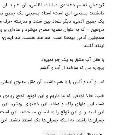
گروهبانِ تعلیم دهنده‌ی عملیات نظامی، آن هم با آن
دانشمند بسیجی این است؛ استاد بسیجی یک چنین نمون
یک چنین آدمی، دیگر تضاد بین سنت و مدرنیته حرف مف
دروغین – که به عنوان نظریه مطرح میشود و عده‌ای برای 
همچنین آدمی بیمعنا است. هم علم هست، هم ایمان
اینکه گفتند:
با عقل آب عشق به یک جو نمیرود
بیچاره من که ساخته از آب و آتشم‌
نه، او آب و آتش را با هم داشت. آن عقل معنوىِ ایمانی
خب، حالا توقعی که ما داریم و این توقع، توقع زیادی
شما، این دلهای پاک و صاف، این ذهنهای روشن، این 
این امید را و این توقع را به انسان میبخشد، این است 
چمران‌ها باشند؛ نه اینکه چمران‌ها یک استثنا باشند. این
برچسب‌ها:
امام خامنه ای
وحدت