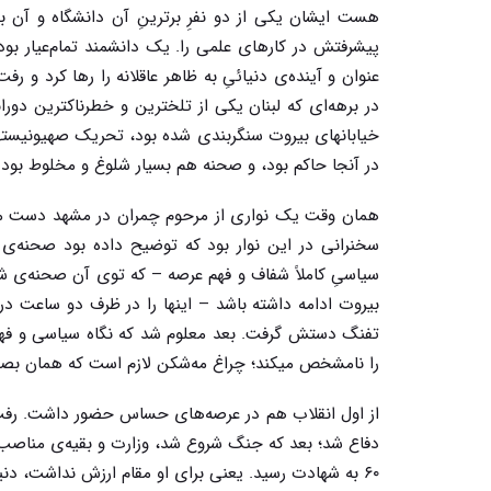
هست ایشان یکی از دو نفرِ برترینِ آن دانشگاه و آ
پیشرفتش در کارهای علمی را. یک دانشمند تمام‌عیار بود
عنوان و آینده‌ی دنیائىِ به ظاهر عاقلانه را رها کرد و
خیابانهای بیروت سنگربندی شده بود، تحریک صهیونیسته
در آنجا حاکم بود، و صحنه هم بسیار شلوغ و مخلوط بود.
همان وقت یک نواری از مرحوم چمران در مشهد دست ما ر
سخنرانی در این نوار بود که توضیح داده بود صحنه‌ی 
سیاسىِ کاملاً شفاف و فهم عرصه – که توی آن صحنه‌ی شل
بیروت ادامه داشته باشد – اینها را در ظرف دو ساعت در
تفنگ دستش گرفت. بعد معلوم شد که نگاه سیاسی و فهم 
را نامشخص میکند؛ چراغ مه‌شکن لازم است که همان بصیرت
از اول انقلاب هم در عرصه‌های حساس حضور داشت. رفت ک
۶۰ به شهادت رسید. یعنی برای او مقام ارزش نداشت، دنیا ارزش نداشت، جلوه‌های زندگی ارزش نداشت.