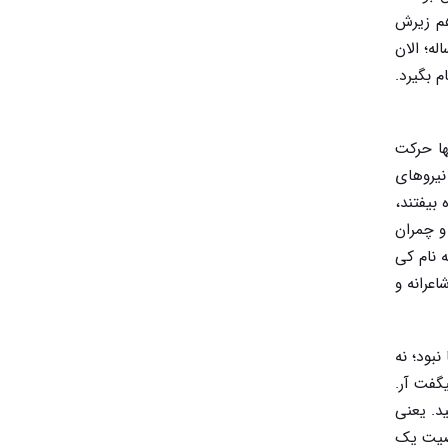
هم زیرش
له؛ الان
 بگیرد.
ها حرکت
نیروهای
 بیفتند،
و چمران
 نام کی
عرانه و
نبود؛ نه
یگفت آر.
ید. یعنی
خصیت یک