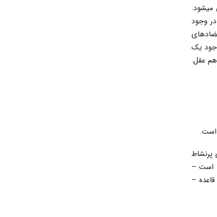
 میشود.
در وجود
تضادهای
وجود یک
م عقل.
 است.
 پرنشاط
د است –
قاعده –