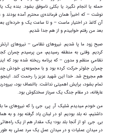
حمله یا انجام نگیرد یا بکلی ناموفق بشود. بنده یک 
نوشت – که اخیراً همان فرمانده‌ی محترم آمده بودند و ع
آن کاغذ در اختیار ماست – و تا ساعت یک و خرده‌ای بعد 
بعد من رفتم خوابیدم و از هم جدا شدیم.
صبح زود ما پا شدیم. نیروهای نظامی – نیروهای ارتش 
کردیم. وقتی به منطقه رسیدیم، من پرسیدم چمران کج
نظامىِ منظم و مدون – که برنامه ریخته شده بود که اینه
چمران جلوتر حرکت کرده بود و با مجموعه‌ی خودش چندین ک
هم مجروح شد. خدا این شهید عزیز را رحمت کند. اینجوری 
تمام بشود، برایش اهمیتی نداشت. باانصاف بود، بیرودرب
عارفانه، در مقام جنگ یک سرباز سختکوش بود.
من خودم میدیدم شلیک آر. پی. جی را که نیروهای ما بلد 
داشتیم، نه بلد بودیم. او در لبنان یاد گرفته بود و به 
بی. جی. او از آنجا بلد بود؛ یک مقدار هم از یک راه‌هائ
در میدان عملیات و در میدان عمل یک مرد عملی به طور ک