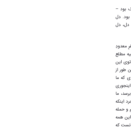
ک بود –
بود. دل
 دل، دل
ِ معدودِ
یه مطلع
توی این
 طور از
ی که ما
اینجوری
رسد، ما
د اینکه
 و حمله
این همه
انست که