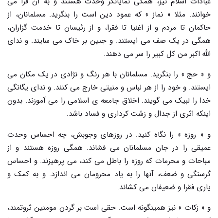
عبادات اسلام نیز، همگی نمایانگر وحدت هستند و به آن فرا می
خوانند. مثلا « نماز » که عمود دین است را بنگرید. مسلمانان، از
حاکمان تا مردم و از اغنیا تا فقرا، و از رئیسان تا خدمت گزاران،
همگی در یک صف می ایستند. و جبین بر خاک می سایند. و ندای
الله اکبر من کل کبیر را سر می دهند.
و « حج » را بنگرید. مسلمانان با هر رنگ و نژادی در یک مکان می
ایستند. و خود را از هر لباس و منیتی خارج می کنند. و ندای یگانگی
خدا را لبیک می گویند. اخلاق جامعه ی اسلامی را می آموزند. بدون
اینکه اثری از جدال و زشت کرداری و فساد باشد.
و « روزه » را نگاه کنید. در روزهای وجوبش، چه احساس وحدت
عمیقی را در جان مسلمانان می فشاند. همگی روزه هستند و از
مباحات و محرمات که روزه را باطل می کند، می پرهیزند. و احساس
گرسنگی و ضعف، آنها را به یاد محرومان می اندازد. و به کمک و
یاری فقرا و ضعیفان می کشاند.
و « زکات » نیز همینگونه است. حقی است بر گردن مومنین ثروتمند،