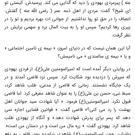
عنه ) پیرمردی یهودی را دید که گدایی می کند. پرسیدش: کیستی تو
ای شیخ؟ گفت: مردی از اهل ذمه. عمر ( رضی الله عنه ) گفتش:
انصاف را در حق تو روا نداشتیم. از جوانی ات بهره بردیم و تو را در
پیری رها کردیم؟ سپس او را به بیت المال برد و سهمی برایش در
نظر گرفت.
آیا این همان نیست که در دنیای امروز، « بیمه ی تامین اجتماعی »
و یا « بیمه ی سالمندی » می نامیمش؟
در روایتی دیگر آمده است که امیرالمومنین علی(ع)، از فردی یهودی
که سپرش را دزدیده بود شکایت کرد. سپس نزد قاضی آمدند و در
یک جایگاه نشستند. زمانی که قاضی از مدعی، طلب شاهد کرد،
سبط نبی، حسن بن علی(ع) را به عنوان شاهد معرفی کرد. اما قاضی
قبول نکرد. امیرالمومنین(ع) فرمود: « آیا شهادت سید جوانان اهل
بهشت را رد می کنی؟» قاضی گفت: « قوانین قضایی اجازه نمی
دهد که پسر برای پدرش شهادت دهد.» و آنگاه از یهودی طلب
شاهد کرد. یهودی گفت: « زره مال من است و در دستان من است».
بنابراین چون امیرالمومنین(ع) شاهدی نیاورده بود، قاضی به نفع