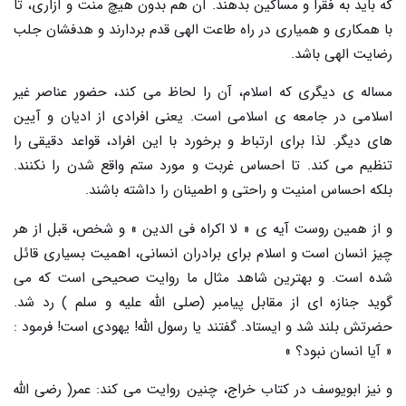
که باید به فقرا و مساکین بدهند. آن هم بدون هیچ منت و آزاری، تا
با همکاری و همیاری در راه طاعت الهی قدم بردارند و هدفشان جلب
رضایت الهی باشد.
مساله ی دیگری که اسلام، آن را لحاظ می کند، حضور عناصر غیر
اسلامی در جامعه ی اسلامی است. یعنی افرادی از ادیان و آیین
های دیگر. لذا برای ارتباط و برخورد با این افراد، قواعد دقیقی را
تنظیم می کند. تا احساس غربت و مورد ستم واقع شدن را نکنند.
بلکه احساس امنیت و راحتی و اطمینان را داشته باشند.
و از همین روست آیه ی « لا اکراه فی الدین » و شخص، قبل از هر
چیز انسان است و اسلام برای برادران انسانی، اهمیت بسیاری قائل
شده است. و بهترین شاهد مثال ما روایت صحیحی است که می
گوید جنازه ای از مقابل پیامبر (صلی الله علیه و سلم ) رد شد.
حضرتش بلند شد و ایستاد. گفتند یا رسول الله! یهودی است! فرمود :
« آیا انسان نبود؟ »
و نیز ابویوسف در کتاب خراج، چنین روایت می کند: عمر( رضی الله