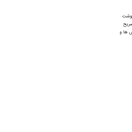
نوشت
ضریح
س ها و