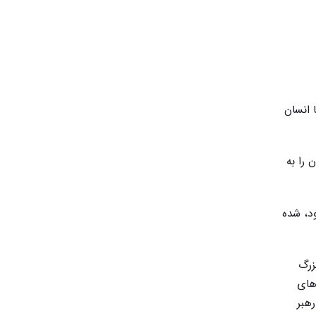
 انسان
 را به
د، شده
زرگ
 های
هبر