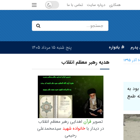
همکاری
درباره سایت
تماس با ما
پنج شنبه ۱۵ مرداد ۱۴۰۵
پدرم
یادواره
 آذر ۱۳۹۵
هدیه رهبر معظم انقلاب
ود به
که طمع
تصویر
قرآن
اهدایی رهبر معظم انقلاب
در دیدار با
خانواده شهید
سیدمحمدعلی
رحیمی