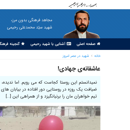
مجاهد فرهنگی بدون مرز،
شهید سیّد محمدعلی رحیمی
صفحه اصلی
آشنایی با شهید رحیمی
گنجینه فرهنگ
خانه
شهید در عصر امروز
عاشقانه‌ی جهادی!
نمیدانستم این روستا کجاست که می رویم. اما ندیده،
ضیافت یک روزه در روستایی دور افتاده در بیابان های
تیم خواهران مان را برنیانگیزد و از همراهی این […]