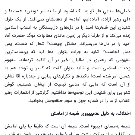
خیلی‌ها مدعیِ «از تو به یک اشاره، از ما به سر دویدن» هستند! و
«ای رهبر آزاده، آماده‌ایم، آماده» از دهانشان نمی‌افتد. از یک ‌طرف
شنیدن این شعارها امید را در دل‌های دل‌بستگان به انقلاب اسلامی
زنده می‌کند و از طرف دیگر بر زمین ماندن مطالبات موکّد حضرت آقا،
امید را در دل‌ها می‌میراند. مشکل چیست؟ شعار که هست، پس
عمل کجاست؟ شاید به جرات بتوان ادعا کرد که پربسامدترین
مفهومی که رهبری در سالیان اخیر بر آن تاکید کرده‌اند، مفهوم
وحدت اسلامی است و شاید بتوان گفت که کمترین توجه هم به
همین امر شده است! تاکیدها و تکرارهای پیاپی و چندباره آقا نشان
از آن است که مایی که مدعیِ تبعیت از ایشان هستیم، گوش
شنوایی برای شنیدن این توصیه‌ها نداشتیم. گزارشی از انتظارات رهبر
انقلاب از ما را در شماره چهل ‌و سوم حلقه‌وصل بخوانید.
اختلاف، به دلیل عدم‌پیروی شیعه از امامش
شیعه به‌معنای «پیرو» است. شیعه آن است که دقیقا جا پای امامش
می‌گذارد و از حرکت پشت سر او ذره‌ای منحرف نمی‌شود. نه قدمی