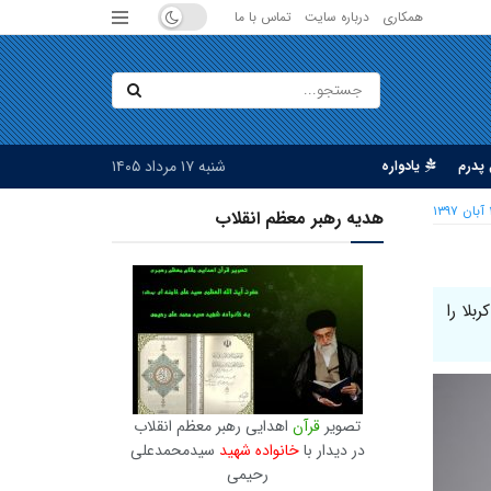
همکاری
درباره سایت
تماس با ما
شنبه ۱۷ مرداد ۱۴۰۵
پدرم
یادواره
۱۳۹۷
هدیه رهبر معظم انقلاب
لومتری‌شان به سمت کربلا را
تصویر
قرآن
اهدایی رهبر معظم انقلاب
در دیدار با
خانواده شهید
سیدمحمدعلی
رحیمی