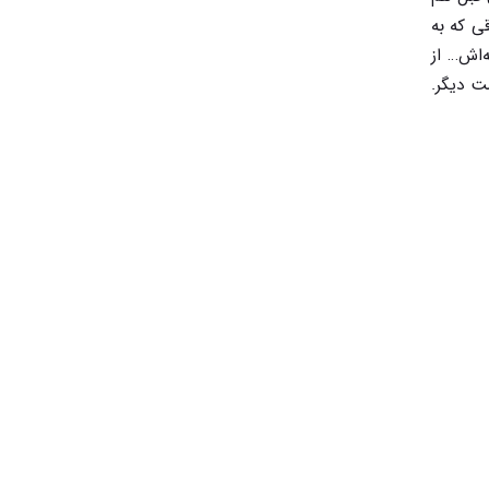
ی که به
ه‌اش… از
ود؟ گفت: «۱۸ سال و ۲ ماه و ۹ روز». پدر است دیگر.