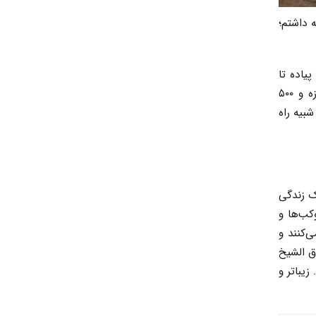
ه داشتم؛
. به جای آنکه از مهران یا چذابه خودم را به نجف برسانم و ۳، ۴ روزی پیاده تا
کربلا در کنار مواکب حسینی باشم، از مرز شلمچه وارد خاک عراق شدم؛ همان‌جایی که عراقی‌ها روز اول صفر راهپیمایی ۲۰ روزه و ۵۰۰
شبیه راه
بک زندگی
کب‌ها و
‌کنند و
ق الشیخ
زیباتر و