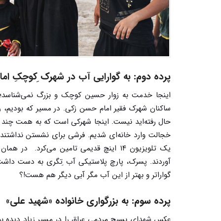
پرده دوم: به گوارایی آب در شهرک ِکوچکِ ام
اینجا خدمت به زوار حسین کوچک و بزرگ نمی‌شناسد؛ 
ساکنان شهرک فقیر امام حسن زکی. در مسیر که بودیم، ر
حال رفته‌اید نیست. اینجا شهرکی است که به همت چند خیّ
خجالت وارد خانه‌ای شدیم. فرشی برای نشستن نداشتند.
یک تلویزیون ۱۴ اینچ قدیمی تامین می‌کرد
آوردند. پسرک، پارچ پلاستیکی آب ِتگری به دست داشت و
گواراتر و بهتر از این آب مگر آبی دیگر هم هست!؟
پرده سوم: به بزرگواری خانواده «شهید علی»
عکس شهدای بسیج مردمی عراق را در مسیر زیاد دیده بودی