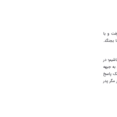
فت و با
 بجنگد.
 می‌شود ۸ سال با هم جنگیده باشیم؛ در
به جبهه
یک پاسخ
 مگر پدر