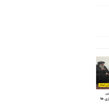
ان اسلام
ات
زی ها