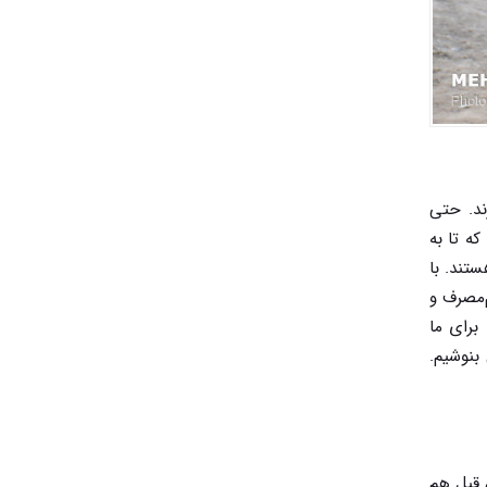
ند. حتی
ه تا به
تند. با
‌مصرف و
 برای ما
بنوشیم.
 قبل هم