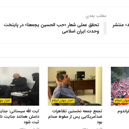
مطلب بعدی
» منتشر
تحقق عملی شعار «حب الحسین یجمعنا» در پایتخت
وحدت ایران اسلامی
جهان اسلام
اخبار جهان اسلام
اخبار جه
راندوم
تجمع جمعه نخستین تظاهرات
آیت الله سیستانی: جنای
ضدآمریکایی پس از سقوط صدام
داعش همانند جنایت نا
بود
ثبت شود