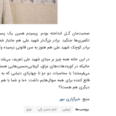
صحبت‌مان گـل انداخته بودم. پرسیدم همین یک پسر ر
تکفیری‌ها جنگید. برادر بزرگ‌تر شهید علی هم جانباز شد
برادر کوچک شهید علی هم هنوز به سن قانونی نرسیده وگ
حالیکه در کوره‌دهات‌های عراق، کربلایی‌حسین‌هایی هست
می‌فرستند! با محاسبات دو دو تا چهارتای دنیایی که به 
قانع کننده برای همه سوال‌هایم داشت: «ما و شما با هم برا
دیگری هم هست!؟
منبع:
خبرگزاری مهر
برچسب‌ها:
اربعین
امام‌ حسن زکی
عراق