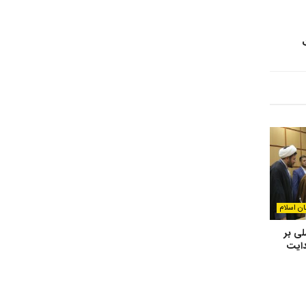
ان اسلام
لی بر
دایت