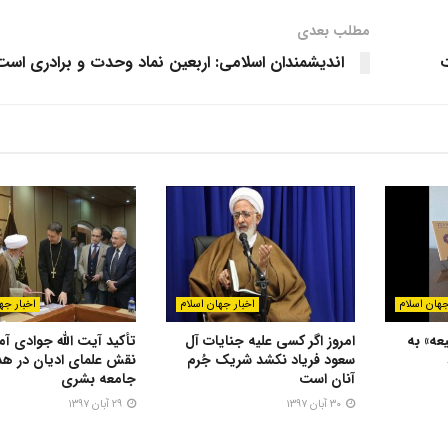
مطلب بعدی
ت
اندیشمندان اسلامی: اربعین نماد وحدت و برادری است
جهان اسلام
اخبار جهان اسلام
اخبار جه
عه» به
امروز اگر کسی علیه جنایات آل
تأکید آیت الله جوادی آم
سعود فریاد نکشد شریک جُرم
نقش علمای ادیان در ه
آنان است
جامعه بشری
۳۰ آبان ۱۳۹۷
۲۹ آبان ۱۳۹۷