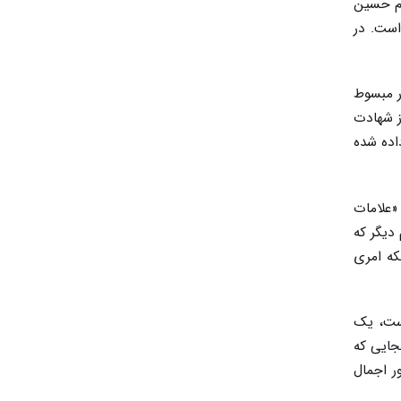
ام حسین
است. در
یارت اربعین پرداخته است. از ویژگی‌های عدد اربعین و یا ۴۰ به طور مبسوط
ت. اینکه آیا اهل بیت(ع) در همان سال و در ۴۰ امین روز شهادت
اده شده
«علامات
 دیگر که
لکه امری
است، یک
جایی که
ر اجمال