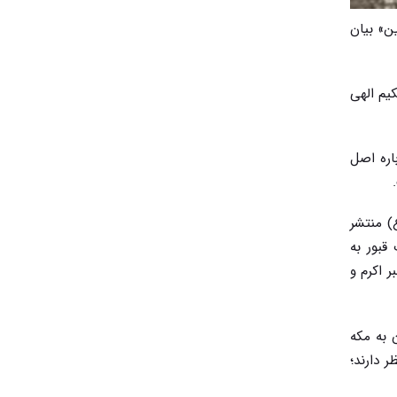
ن» بیان
کیم الهی
اره اصل
.
) منتشر
قبور به
 اکرم و
 به مکه
 دارند؛