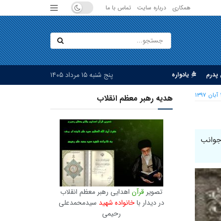
همکاری
درباره سایت
تماس با ما
پنج شنبه ۱۵ مرداد ۱۴۰۵
پدرم
یادواره
۱۳۹
هدیه رهبر معظم انقلاب
جوانب
تصویر
قرآن
اهدایی رهبر معظم انقلاب
در دیدار با
خانواده شهید
سیدمحمدعلی
رحیمی