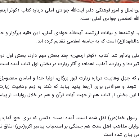
ملل و امور فرهنگی دفتر آیت‌الله جوادی آملی درباره کتاب «کوثر اربعی
الله العظمی جوادی آملی است
.
نوشته‌ها و بیانات ارزشمند آیت‌الله جوادی آملی، این فقیه بزرگوار و ح
دالشهدا(ع) است که به جامعه اسلامی تقدیم کرده اند
.
آملی یادآور شد: کتاب «کوثر اربعین» چند بخش مهم دارد، بخش اول درب
ر دعا و زیارت، آداب، اهداف و آثار زیارت در بخش اول کتاب آمده است
جهل وهابیت درباره زیارت قبور بزرگان، اولیا خدا و امامان معصوم(ع
ند و سوالاتی برای آن‌ها پدید بیاید که نکند به زعم وهابیت زیارت 
ن بخش از کتاب هم از جهت آیات قرآن و هم در خلال روایات از پیامبر
از رسول خدا(ص) نقل شده است، آمده است: «کسی که برای حج گذاردن
شوایان مذاهب اهل سنت هم جملگی بر استحباب پیامبر اکرم(ص) اتفاق نظر
می بیان شده است
.