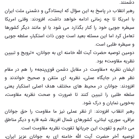
دشمنند.
رهبر انقلاب در پاسخ به این سؤال که ایستادگی و دشمنی ملت ایران
با امریکا تا چه زمانی ادامه خواهد داشت، افزودند: وقتی امریکا
سیطره جویی خود را کنار بگذارد می شود با او مانند دیگر کشورها
تعامل کرد اما این مسئله بعید است چون ذات استکبار، سلطه جویی
و سیطره طلبی است.
دومین توصیه حضرت آیت الله خامنه ای به جوانان، «ترویج و تبیین
نظریه مقاومت» بود.
ایشان نظریه «مقاومت در مقابل دشمن قوی‌پنجه» را هم در مقام
نظر هم در جایگاه عملی، نظریه ای متقن و صحیح خواندند و
افزودند: جوانان در محیط های مختلف هدف اصلی استکبار یعنی
سلطه طلبی را تبیین کنند تا ضرورت و صحت نظریه مقاومت،
به‌خوبی نمایان و درک شود.
رهبر انقلاب افزودند: از نظر عملی نیز ما مقاومت را حق جوانان
عراقی، سوری، لبنانی، کشورهای شمال افریقا، شبه قاره و دیگر مناطق
می دانیم و تقویت این جریانها تقویت نظریه مقاومت است.
توصیه آخر حضرت آیت الله خامنه ای به جوانان عزیز ایران،