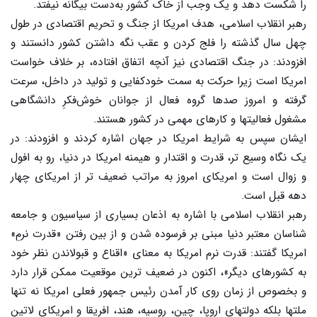
را شکست دهد و یک وجب از خاک کشور به‌دست بیگانه نیفتد.
رهبر انقلاب اسلامی، هدف امریکا از جنگ و تحریم اقتصادی در طول
چهل سال گذشته را فلج کردن و عقب نگه داشتن کشور دانستند و
افزودند: در جنگ اقتصادی نیز آنچه اتفاق افتاده، بر خلاف خواست
امریکا است زیرا حرکت به سمت خودکفایی و تولید در داخل، سرعت
گرفته و امروز صدها گروه فعال از جوانان خوش‌فکرِ دانشگاهی
مشغول فعالیتها و کارهای مهمی در کشور هستند.
ایشان سپس به شرایط امریکا در جهان اشاره کردند و افزودند: در
یک نگاه وسیع تر، قدرت و اقتدار و هیمنه امریکا در دنیا، رو به افول
و زوال است و امریکای امروز به مراتب ضعیف تر از امریکای چهار
دهه قبل است.
رهبر انقلاب اسلامی با اشاره به اذعان بسیاری از سیاسیون و جامعه
شناسان معتبر دنیا مبنی بر فرسوده شدن و از بین رفتن «قدرت نرمِ»
امریکا گفتند: قدرت نرم امریکا به معنای «اقناع و قبولاندن نظر خود
به کشورهای دیگر»، اکنون در ضعیف ترین موقعیت ممکن قرار دارد
و بخصوص از زمان روی کار آمدن رئیس جمهور فعلی امریکا نه تنها
ملتها بلکه دولتهای اروپا، چین، روسیه، هند، افریقا و امریکای لاتین