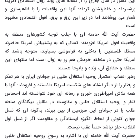
این کشور در سال جاری را از نشانه های روند زوال اقتصادی امریکا
برشمردند و خاطرنشان کردند: آنها این واقعیات را با ظاهرسازی و
شعار می پوشانند اما در زیر این زرق و برق، افول اقتصادی مشهود
است.
حضرت آیت الله خامنه ای با جلب توجه کشورهای منطقه به
واقعیت افول امریکا افزودند: کسانی که به پشتیبانی امریکا حاضرند
مسئله فلسطین را به‌کلی به فراموشی بسپارند، متوجه باشند که
امریکا حتی در منطقه خودش هم رو به زوال است اما ملتهای این
منطقه و حقایق آن، زنده و پابرجا هستند.
رهبر انقلاب استمرار روحیه استقلال طلبی در جوانان ایران با هر تفکر
و رفتار را از دیگر نشانه های شکست امریکا دانستند و افزودند: آنها با
همه تلاش امپراطوری خبری و رسانه ای خود نتوانسته اند احساس
تنفر و روحیه استقلال طلبی و مقاومت در مقابل بیگانگان سلطه
طلب را در جوانان این سرزمین از بین ببرند، به‌گونه ای که نسل
جوان کنونی از لحاظ انگیزه ایستادگی و مقاومت اگر از نسل اول
انقلاب جلو نباشد حتماً عقب نیست.
حضرت آیت الله خامنه ای با اشاره به رسوخ روحیه استقلال طلبی