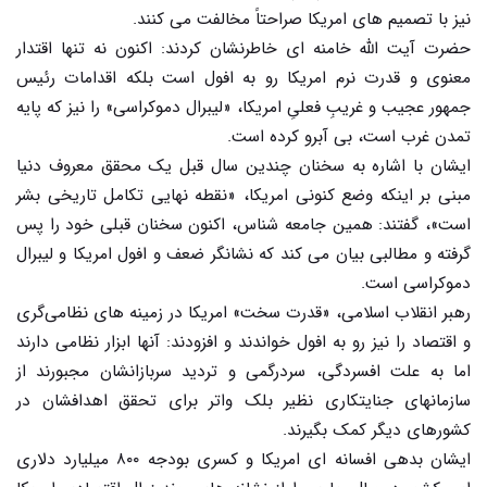
نیز با تصمیم های امریکا صراحتاً مخالفت می کنند.
حضرت آیت الله خامنه ای خاطرنشان کردند: اکنون نه تنها اقتدار
معنوی و قدرت نرم امریکا رو به افول است بلکه اقدامات رئیس
جمهور عجیب و غریبِ فعلیِ امریکا، «لیبرال دموکراسی» را نیز که پایه
تمدن غرب است، بی آبرو کرده است.
ایشان با اشاره به سخنان چندین سال قبل یک محقق معروف دنیا
مبنی بر اینکه وضع کنونی امریکا، «نقطه نهایی تکامل تاریخی بشر
است»، گفتند: همین جامعه شناس، اکنون سخنان قبلی خود را پس
گرفته و مطالبی بیان می کند که نشانگر ضعف و افول امریکا و لیبرال
دموکراسی است.
رهبر انقلاب اسلامی، «قدرت سخت» امریکا در زمینه های نظامی‌گری
و اقتصاد را نیز رو به افول خواندند و افزودند: آنها ابزار نظامی دارند
اما به علت افسردگی، سردرگمی و تردید سربازانشان مجبورند از
سازمانهای جنایتکاری نظیر بلک واتر برای تحقق اهدافشان در
کشورهای دیگر کمک بگیرند.
ایشان بدهی افسانه ای امریکا و کسری بودجه ۸۰۰ میلیارد دلاری