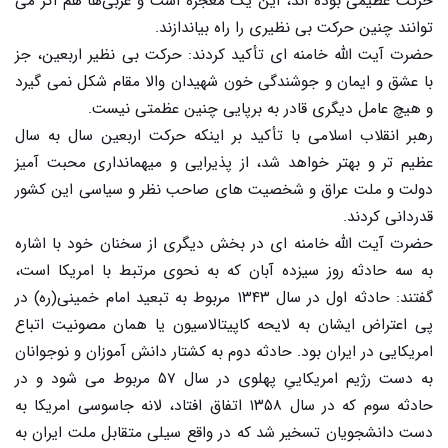
حرکت عظیمی بوده اند، این یک معجزه است و غربی‌ها هم اگر می
توانند چنین حرکت بی نظیری را راه بیاندازند.
حضرت آیت الله خامنه ای تأکید کردند: حرکت بی نظیر اربعین، جز
با عشق و ایمان و جوشندگی خون شهیدان والا مقام شکل نمی گیرد
و هیچ عامل دیگری قادر به برپایی چنین عظمتی نیست.
رهبر انقلاب اسلامی با تأکید بر اینکه حرکت اربعین سال به سال
عظیم تر و بهتر خواهد شد، از پذیرایی و میهمانداری محبت آمیز
دولت و ملت عراق و شخصیت های صاحب نظر و سیاسی این کشور
قدردانی کردند.
حضرت آیت الله خامنه ای در بخش دیگری از سخنان خود با اشاره
به سه حادثه روز سیزده آبان که به نحوی مرتبط با امریکا است،
گفتند: حادثه اول در سال ۱۳۴۳ مربوط به تبعید امام خمینی(ره) در
پی اعتراض ایشان به لایحه کاپیتالاسیون یا همان مصونیت اتباع
امریکایی در ایران بود. حادثه دوم به کشتار دانش آموزان و نوجوانان
به دست رژیم امریکاییِ پهلوی در سال ۵۷ مربوط می شود و در
حادثه سوم که در سال ۱۳۵۸ اتفاق افتاد، لانه جاسوسی امریکا به
دست دانشجویان تسخیر شد که در واقع سیلی متقابل ملت ایران به