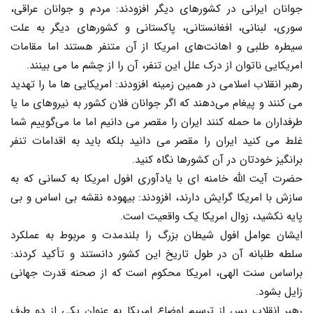
جوانان ایرانی در کشورهای دیگر افزودند: مردم و جوانان عراقی،
سوری، لبنانی، افغانستانی، پاکستانی و کشورهای دیگر به علت
سیطره طلبی و اهانت‌های امریکا از آن متنفر هستند اما مقامات
امریکایی ناتوان از درک علل این تنفر، آن را از چشم ما می بینند.
رهبر انقلاب اسلامی در همین زمینه افزودند: امریکایی ها ما را تهدید
می کنند و پیغام می‌دهند که اگر جوانان فلان کشور به نیروهای ما یا
طرفداران ما حمله کنند ایران را مقصر می دانیم اما ما می‌گوییم شما
غلط می کنید ایران را مقصر می دانید بلکه باید به اقدامات تنفر
برانگیز خودتان در آن کشورها نگاه کنید.
حضرت آیت الله خامنه ای با یادآوری افول امریکا به کسانی که به
سازش با امریکا گرایش دارند، افزودند: بیهوده نقشه بی اساس و بی
پایه نکشید، زوال امریکا یک واقعیت است.
ایشان عوامل افول شیطان بزرگ را بلندمدت و مربوط به عملکرد
سلطه طلبانه آن در طول تاریخ این کشور دانستند و تأکید کردند:
براساس سنت الهی، امریکا محکوم است که از صحنه قدرت جهانی
زایل بشود.
رهبر انقلاب پس از ترسیم اوضاع امریکا به عنوان یکی از دو طرف