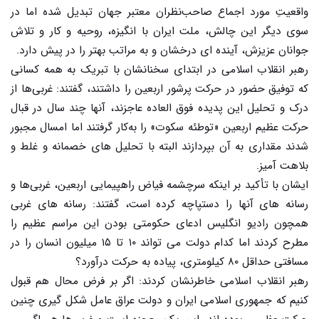
واقعیتِ مورد اجماع صاحب‌نظران معتبر جهان تبدیل شده اما در
سوی دیگر این چالش، ملت ایران با انگیزه، روحیه و کار و تلاش
جوانان عزیزش، آینده ای درخشان و به مراتب بهتر را در پیش دارد.
رهبر انقلاب اسلامی در ابتدای سخنانشان با تبریک به همه کسانی
که توفیق حضور در حرکت پرشور اربعین را داشتند، گفتند: غربی‌ها از
درک و تحلیل این پدیده فوق العاده عاجزند، آنها چند سال در قبال
حرکت عظیم اربعین «توطئه سکوت» را به‌کار گرفتند اما امسال مجبور
شدند مقداری به آن بپردازند البته با تحلیل های خصمانه و غلط و
بلاهت آمیز.
ایشان با تأکید بر اینکه سرچشمه فیاض راهپیمایی اربعین، غربی‌ها و
رسانه های آنها را دستپاچه کرده است، گفتند: رسانه های غربی
همچون رادیو انگلیس ادعای حکومتی بودن این مراسم عظیم را
مطرح کردند اما کدام دولت می تواند ۱۰ تا ۱۵ میلیون انسان را در
مسافتی حداقل ۸۰ کیلومتری، پیاده به حرکت درآورد؟
رهبر انقلاب اسلامی خاطرنشان کردند: اگر بر فرض محال هم قبول
کنیم که جمهوری اسلامی ایران و دولت عراق عامل شکل گیری چنین