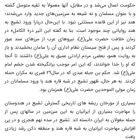
حکومت اعمال می‌شد و در مقابل، آنها معمولاً به تقیه متوسل گشته
و با عنوان مسلمان و نه شیعه به سرزمین‌های جدید وارد می‌شدند؛
هند نیز از این قاعده مستثنی نبود. با این‌حال دربارI ورود تشیع به
هند روایاتی چند موجود است: بنا به گفته ابن اثیر در« الکامل» در
زمان خلافت حضرت علی(ع)، نیروهای عرب از مرزهای سند عبور
کردند و پس از فتح سیستان نظام اداری آن را سامان بخشیدند و باز
به روایت همو، بعضی مردم ارادتی عمیق به علی(ع) داشتند تا آنجا
که او را خدا خواندند، که این امر موجب برانگیخته شدن خشم امام
علی(ع) شد. حکم بن جبله عبدی که در سال۲۹ قمری به مکران حمله
کردند. به هر حال، ظهور تشیع در شبه قاره هند با ورود مسلمانان در
زمان مولی الموحدین حضرت علی(ع) همزمان بود.
بسیاری از مورخان ریشه های تاریخی گسترش تشیع در هندوستان
را مهاجرت بسیاری از ایرانیان به این سرزمین در سالهای پس از
حمله مغولان به ایران دانسته اند. تشیع در سده نهم هجری و در پی
افزایش مهاجرت ایرانیان به شبه قاره هند و منطقه دکن رشد زیادی
یافت.