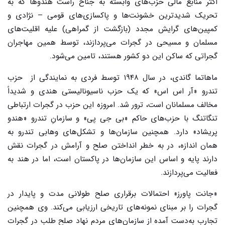
اکثر منابع مالی حزب‌های وابسته به جناح راست هندوها که به
تحریک شدیدترین خشونت‌ها و پاکسازی‌های قومی – نژادی و
کمپین‌های گرایش مجدد (بازگشت از گمراهی) علیه اقلیت‌های
مسلمان و مسیحی در گجرات می‌پردازند، توسط همین مهاجران
گجراتی که ساکن این دو کشور هستند، تامین می‌شود.
ماهاتما گاندی، در سال ۱۹۴۸ توسط فردی به نمایندگی از حزب
تندرو «آر اس اس» که یک حزب ناسیونالیستی هندی و شدیداً
مخالف مسلمانان است، ترور شد. امروزه این حزب در گجرات ارتباطی
تنگاتنگ با حزب‌های حاکم «بی جی پی» و سازمانِ تندرو «هندو
پریشاد» دارد. همچنین سازمان‌ها و تشکل‌های وهابی تندرو به
همان اندازه، در به خطر انداختن صلح و آرامش در گجرات نقش
دارند پایه و اساس این سازمان‌ها در پاکستان است، اما در هند به
فعالیت می‌پردازند.
«جانت پاورز» احتمالات برقراری صلح طولانی مدت و پایدار در
گجرات را بر مبنای نمونه‌های تاریخی ارزیابی می‌کند. وی همچنین
تجارب به‌دست آمده از سازمان‌های مردم نهاد صلح طلب در گجرات