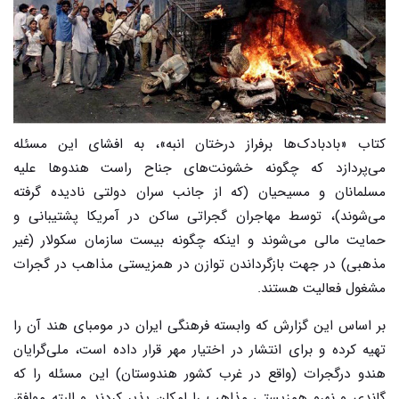
کتاب «بادبادک‌ها برفراز درختان انبه»، به افشای این مسئله
می‌پردازد که چگونه خشونت‌های جناح راست هندوها علیه
مسلمانان و مسیحیان (که از جانب سران دولتی نادیده گرفته
می‌شوند)، توسط مهاجران گجراتی ساکن در آمریکا پشتیبانی و
حمایت مالی می‌شوند و اینکه چگونه بیست سازمان سکولار (غیر
مذهبی) در جهت بازگرداندن توازن در همزیستی مذاهب در گجرات
مشغول فعالیت هستند.
بر اساس این گزارش که وابسته فرهنگی ایران در مومبای هند آن را
تهیه کرده و برای انتشار در اختیار مهر قرار داده است، ملی‌گرایان
هندو درگجرات (واقع در غرب کشور هندوستان) این مسئله را که
گاندی و نهرو همزیستی مذاهب را امکان پذیر کردند و البته موافق