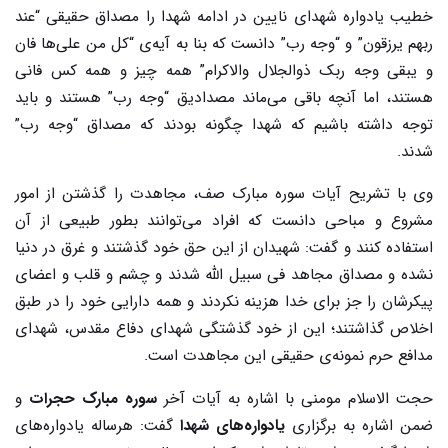
خطیب یادواره شهدای نایین در ادامه شهدا را مصداق حقیقی “عند
ربهم یرزقون” و “وجه رب” دانست که بنا به آیه‌ی “کل من علی‌ها فان
و یبقی وجه ربک ذوالجلال والاکرام” همه چیز و همه کس فانی
هستند، اما آنچه باقی می‌ماند مصدادیق “وجه رب” هستند و باید
توجه داشته باشیم که شهدا چگونه بودند که مصداق “وجه رب”
شدند.
وی با تشریح آیات سوره مبارک صف، مجاهدت را گذشتن از امور
مشروع و مباحی دانست که افراد می‌توانند بطور طبیعی از آن
استفاده کنند و گفت: شهیدان از این حق خود گذشتند و غرق در دنیا
نشده و مصداق مجاهد فی سبیل الله شدند و چشم و قلب و اعضای
پیکرشان را جز برای خدا هزینه نکردند و همه دارایی خود را در طبق
اخلاص گذاشتند؛ این از خود گذشتگی شهدای دفاع مقدس، شهدای
مدافع حرم نمونه‌ی حقیقی این مجاهدت است.
حجت الاسلام مومنی با اشاره به آیات آخر
سوره مبارک حجرات
و
ضمن اشاره به برگزاری
یادواره‌های شهدا
گفت: هرساله یادواره‌های