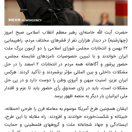
حضرت آیت الله خامنه‌ای رهبر معظم انقلاب اسلامی صبح امروز
(چهارشنبه) در دیدار هزاران نفر از قشرهای مختلف مردم، راهپیمایی
۲۲ بهمن و انتخابات مجلس شورای اسلامی را دو آزمون بزرگ ملت
ایران خواندند و با تبیین خصوصیات نامزدهای شایسته مجلس،
حضور پرشور و آگاهانه همه مردم در انتخابات ۲ اسفند را در حل
مشکلات داخلی و بین المللی مؤثر برشمردند و تأکید کردند: هرکس
ایران عزیز، امنیت میهن و آبروی وطن را دوست دارد و در پی حل
مشکلات است، باید در پای صندوق رأی حضور یابد تا عزم و اقتدار
ملی ایرانیان بار دیگر به منصه ظهور برسد.
ایشان همچنین طرح آمریکا موسوم به معامله قرن را طرحی احمقانه،
خبیثانه و شکست‌خورده خواندند و افزودند: راه مقابله با این طرح،
ایستادگی و جهاد شجاعانه ملت و گروههای فلسطینی و حمایت