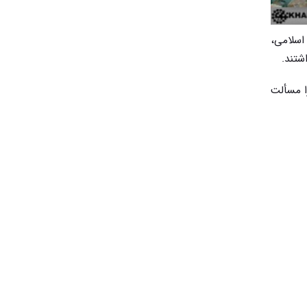
 اسلامی،
شتند.
ا مسألت