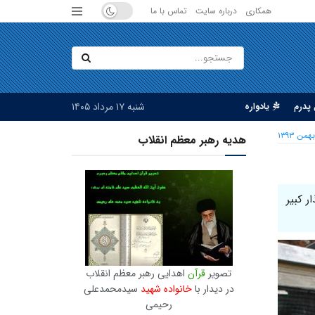
همکاری
درباره سایت
تماس با ما
شنبه ۱۷ مرداد ۱۴۰۵
پدرم
یادواره
هدیه رهبر معظم انقلاب
ر کبیر
تصویر
قرآن
اهدایی رهبر معظم انقلاب
در دیدار با
خانواده شهید
سیدمحمدعلی
رحیمی